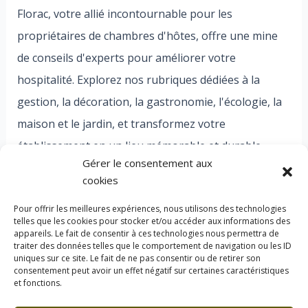
Florac, votre allié incontournable pour les
propriétaires de chambres d'hôtes, offre une mine
de conseils d'experts pour améliorer votre
hospitalité. Explorez nos rubriques dédiées à la
gestion, la décoration, la gastronomie, l'écologie, la
maison et le jardin, et transformez votre
établissement en un lieu mémorable et durable.
Gérer le consentement aux
Bienvenue dans l'univers Florac, où chaque détail
cookies
compte pour des expériences exceptionnelles.
Pour offrir les meilleures expériences, nous utilisons des technologies
telles que les cookies pour stocker et/ou accéder aux informations des
appareils. Le fait de consentir à ces technologies nous permettra de
traiter des données telles que le comportement de navigation ou les ID
uniques sur ce site. Le fait de ne pas consentir ou de retirer son
consentement peut avoir un effet négatif sur certaines caractéristiques
et fonctions.
À Propos de Florac