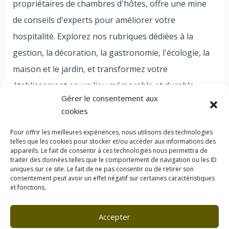
propriétaires de chambres d'hôtes, offre une mine
de conseils d'experts pour améliorer votre
hospitalité. Explorez nos rubriques dédiées à la
gestion, la décoration, la gastronomie, l'écologie, la
maison et le jardin, et transformez votre
établissement en un lieu mémorable et durable.
Gérer le consentement aux
Bienvenue dans l'univers Florac, où chaque détail
cookies
compte pour des expériences exceptionnelles.
Pour offrir les meilleures expériences, nous utilisons des technologies
telles que les cookies pour stocker et/ou accéder aux informations des
appareils. Le fait de consentir à ces technologies nous permettra de
traiter des données telles que le comportement de navigation ou les ID
uniques sur ce site. Le fait de ne pas consentir ou de retirer son
consentement peut avoir un effet négatif sur certaines caractéristiques
et fonctions.
À Propos de Florac
Politique de confidentialité
Accepter
Politique des cookies