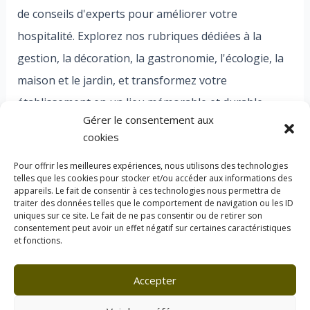
de conseils d'experts pour améliorer votre
hospitalité. Explorez nos rubriques dédiées à la
gestion, la décoration, la gastronomie, l'écologie, la
maison et le jardin, et transformez votre
établissement en un lieu mémorable et durable.
Gérer le consentement aux
Bienvenue dans l'univers Florac, où chaque détail
cookies
compte pour des expériences exceptionnelles.
Pour offrir les meilleures expériences, nous utilisons des technologies
telles que les cookies pour stocker et/ou accéder aux informations des
appareils. Le fait de consentir à ces technologies nous permettra de
traiter des données telles que le comportement de navigation ou les ID
uniques sur ce site. Le fait de ne pas consentir ou de retirer son
consentement peut avoir un effet négatif sur certaines caractéristiques
et fonctions.
À Propos de Florac
Politique de confidentialité
Accepter
Politique des cookies
Mentions légales