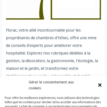
Florac, votre allié incontournable pour les
propriétaires de chambres d'hôtes, offre une mine
de conseils d'experts pour améliorer votre
hospitalité. Explorez nos rubriques dédiées à la
gestion, la décoration, la gastronomie, l'écologie, la
maison et le jardin, et transformez votre
établissement en un lieu mémorable et durable.
Gérer le consentement aux
Bienvenue dans l'univers Florac, où chaque détail
cookies
compte pour des expériences exceptionnelles.
Pour offrir les meilleures expériences, nous utilisons des technologies
telles que les cookies pour stocker et/ou accéder aux informations des
appareils. Le fait de consentir à ces technologies nous permettra de