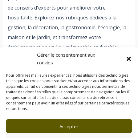
de conseils d'experts pour améliorer votre
hospitalité. Explorez nos rubriques dédiées à la
gestion, la décoration, la gastronomie, l'écologie, la
maison et le jardin, et transformez votre
établissement en un lieu mémorable et durable.
Gérer le consentement aux
Bienvenue dans l'univers Florac, où chaque détail
cookies
compte pour des expériences exceptionnelles.
Pour offrir les meilleures expériences, nous utilisons des technologies
telles que les cookies pour stocker et/ou accéder aux informations des
appareils. Le fait de consentir à ces technologies nous permettra de
traiter des données telles que le comportement de navigation ou les ID
uniques sur ce site. Le fait de ne pas consentir ou de retirer son
consentement peut avoir un effet négatif sur certaines caractéristiques
et fonctions.
À Propos de Florac
Politique de confidentialité
Accepter
Politique des cookies