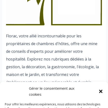
Florac, votre allié incontournable pour les
propriétaires de chambres d'hôtes, offre une mine
de conseils d'experts pour améliorer votre
hospitalité. Explorez nos rubriques dédiées à la
gestion, la décoration, la gastronomie, l'écologie, la
maison et le jardin, et transformez votre
établissement en un lieu mémorable et durable.
Gérer le consentement aux
Bienvenue dans l'univers Florac, où chaque détail
cookies
compte pour des expériences exceptionnelles.
Pour offrir les meilleures expériences, nous utilisons des technologies