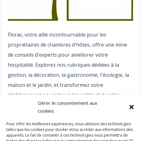
Florac, votre allié incontournable pour les
propriétaires de chambres d'hôtes, offre une mine
de conseils d'experts pour améliorer votre
hospitalité. Explorez nos rubriques dédiées à la
gestion, la décoration, la gastronomie, l'écologie, la
maison et le jardin, et transformez votre
établissement en un lieu mémorable et durable.
Gérer le consentement aux
Bienvenue dans l'univers Florac, où chaque détail
cookies
compte pour des expériences exceptionnelles.
Pour offrir les meilleures expériences, nous utilisons des technologies
telles que les cookies pour stocker et/ou accéder aux informations des
appareils. Le fait de consentir à ces technologies nous permettra de
traiter des données telles que le comportement de navigation ou les ID